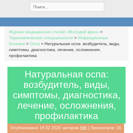
S
e
a
r
c
Журнал медицинских статей «Молодой врач»
>
h
Терапевтические специальности
>
Инфекционные
f
болезни
>
Оспа
>
Натуральная оспа: возбудитель, виды,
o
симптомы, диагностика, лечение, осложнения,
r
профилактика
:
Натуральная оспа:
возбудитель, виды,
симптомы, диагностика,
лечение, осложнения,
профилактика
Опубликовано
19.02.2020
автором
NM
| Просмотров: 16