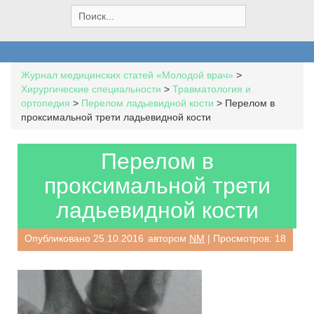
S
e
a
r
c
Журнал медицинских статей «Молодой врач»
>
h
Хирургические специальности
>
Травматология и
f
ортопедия
>
Перелом ладьевидной кости
>
Перелом в
o
проксимальной трети ладьевидной кости
r
:
Перелом в
проксимальной трети
ладьевидной кости
Опубликовано
25.10.2016
автором
NM
| Просмотров: 18