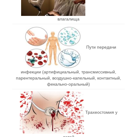
влагалища
Пути передачи
инфекции (артифициальный, трансмиссивный,
парентеральный, воздушно-капельный, контактный,
фекально-оральный)
Трахеостомия у
детей