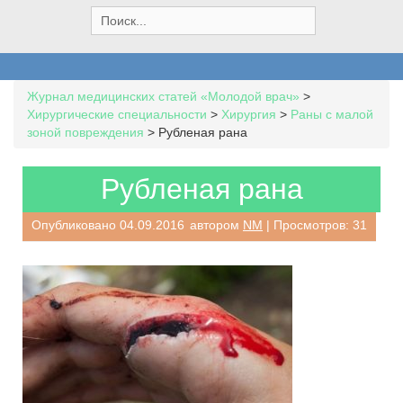
S
e
a
r
c
Журнал медицинских статей «Молодой врач»
>
h
Хирургические специальности
>
Хирургия
>
Раны с малой
f
зоной повреждения
>
Рубленая рана
o
r
:
Рубленая рана
Опубликовано
04.09.2016
автором
NM
| Просмотров: 31