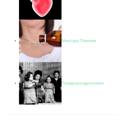
Микстура Павлова
Псевдоахондроплазия