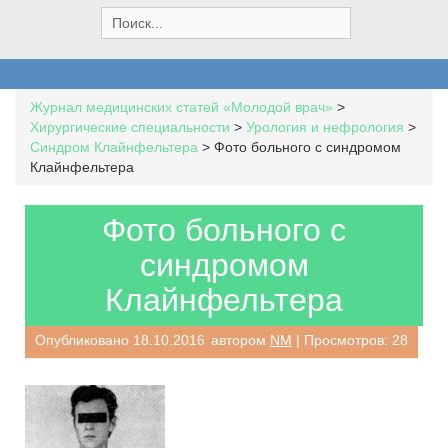
S
e
a
r
c
Журнал медицинских статей «Молодой врач»
>
h
Хирургические специальности
>
Урология и нефрология
>
f
Синдром Клайнфельтера
>
Фото больного с синдромом
o
Клайнфельтера
r
:
Фото больного с
синдромом
Клайнфельтера
Опубликовано
18.10.2016
автором
NM
| Просмотров: 28