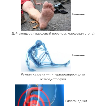
Болезнь
Дойчлендера (маршевый перелом, маршевая стопа)
Болезнь
Реклингхаузена — гиперпаратиреоидная
остеодистрофия
Гипогонадизм —