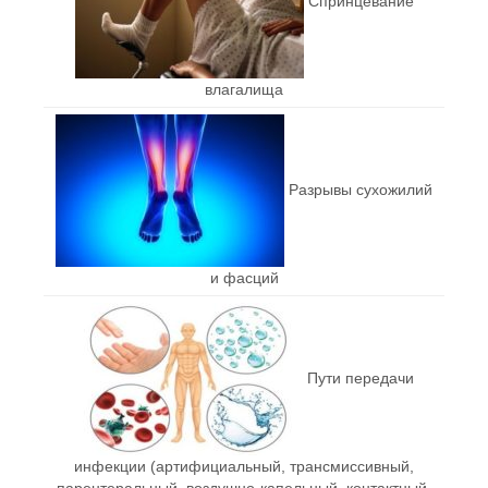
Спринцевание
влагалища
Разрывы сухожилий
и фасций
Пути передачи
инфекции (артифициальный, трансмиссивный,
парентеральный, воздушно-капельный, контактный,