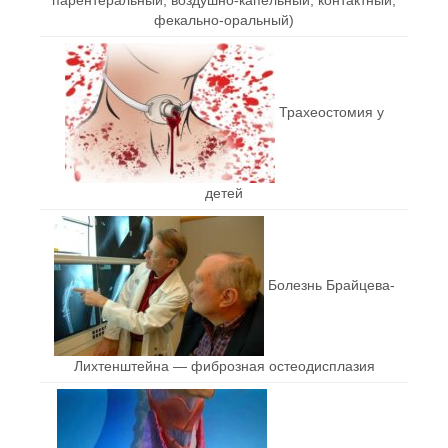
фекально-оральный)
Трахеостомия у
детей
Болезнь Брайцева-
Лихтенштейна — фиброзная остеодисплазия