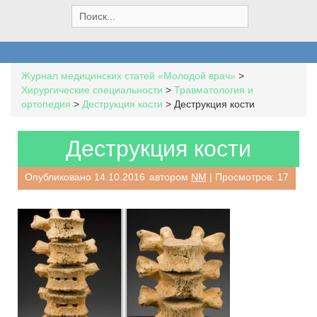
S
e
a
r
c
Журнал медицинских статей «Молодой врач»
>
h
Хирургические специальности
>
Травматология и
f
ортопедия
>
Деструкция кости
>
Деструкция кости
o
r
:
Деструкция кости
Опубликовано
14.10.2016
автором
NM
| Просмотров: 17