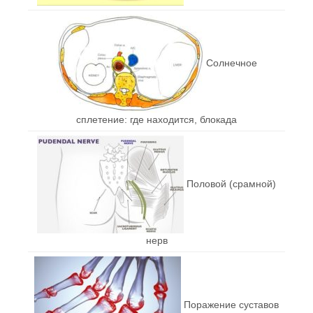
Солнечное
сплетение: где находится, блокада
Половой (срамной)
нерв
Поражение суставов