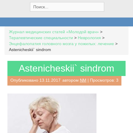
S
e
a
r
c
Журнал медицинских статей «Молодой врач»
>
h
Терапевтические специальности
>
Неврология
>
f
Энцефалопатия головного мозга у пожилых: лечение
>
o
Astenicheskii` sindrom
r
:
Astenicheskii` sindrom
Опубликовано
13.11.2017
автором
NM
| Просмотров: 3