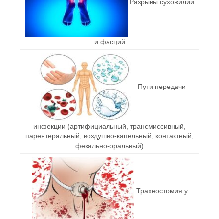
Разрывы сухожилий
и фасций
Пути передачи
инфекции (артифициальный, трансмиссивный,
парентеральный, воздушно-капельный, контактный,
фекально-оральный)
Трахеостомия у