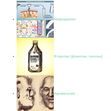
Микродиализ
Фторотан (флюотан, галотан)
Акромегалия