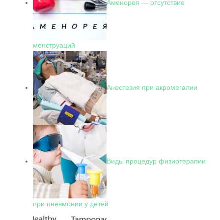
Аменорея — отсутствие
менструаций
Анестезия при акромегалии
Виды процедур физиотерапии
при пневмонии у детей