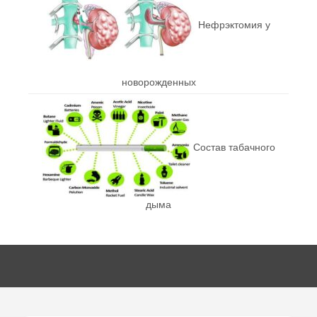
Нефрэктомия у
новорожденных
Состав табачного
дыма