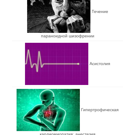
Течение
параноидной шизофрении
Асистолия
Гипертрофическая
кардиомиопатия: анестезия