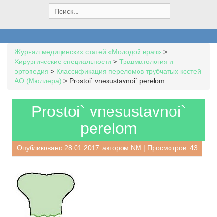
S
e
a
r
c
Журнал медицинских статей «Молодой врач»
>
h
Хирургические специальности
>
Травматология и
f
ортопедия
>
Классификация переломов трубчатых костей
o
AO (Мюллера)
>
Prostoi` vnesustavnoi` perelom
r
:
Prostoi` vnesustavnoi`
perelom
Опубликовано
28.01.2017
автором
NM
| Просмотров: 43