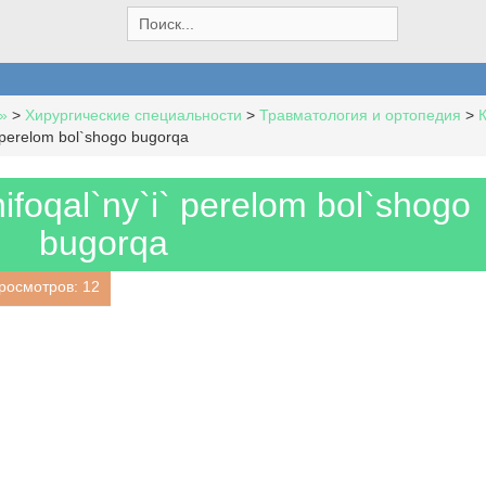
S
e
a
r
c
»
>
Хирургические специальности
>
Травматология и ортопедия
>
h
` perelom bol`shogo bugorqa
f
o
r
ifoqal`ny`i` perelom bol`shogo
:
bugorqa
росмотров: 12