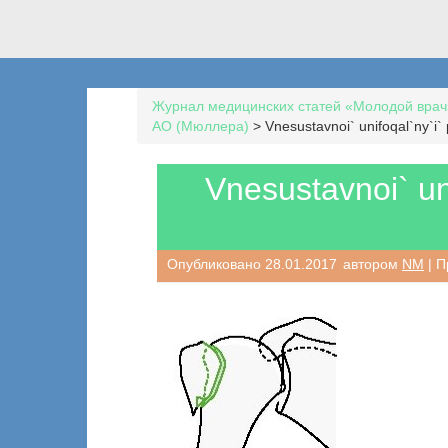
Журнал медицинских статей «Молодой врач
AO (Мюллера)
>
Vnesustavnoi` unifoqal`ny`i
Vnesustavnoi` un
Опубликовано
28.01.2017
автором
NM
| П