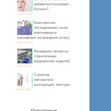
избавиться инъекции
ботокса?
Сен 4, 2023
Комплексное
обследование после
коронавируса:
сертификат на выездную услугу
Мар 21, 2021
Валидация процесса
стерилизации
медицинских изделий
Фев 14, 2021
Строение
имплантата:
конструкция, текстура
Фев 8, 2021
Популярные