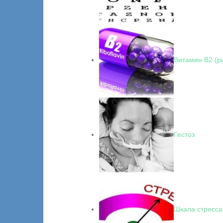
Витамин В2 (р
Гестоз
Шкала стресса