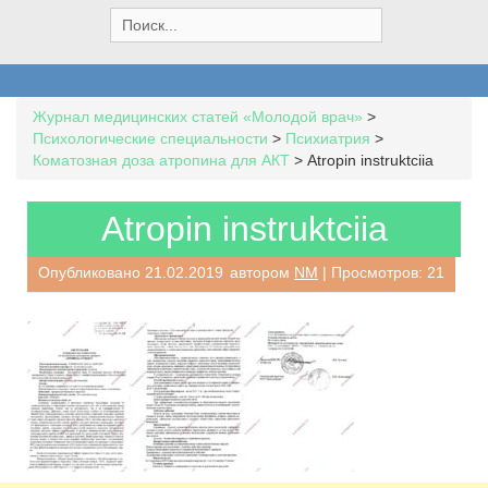
S
e
a
r
c
Журнал медицинских статей «Молодой врач»
>
h
Психологические специальности
>
Психиатрия
>
f
Коматозная доза атропина для АКТ
>
Atropin instruktciia
o
r
:
Atropin instruktciia
Опубликовано
21.02.2019
автором
NM
| Просмотров: 21