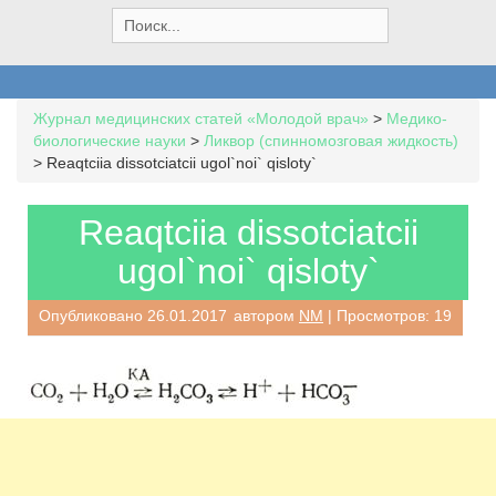
S
e
a
r
c
Журнал медицинских статей «Молодой врач»
>
Медико-
h
биологические науки
>
Ликвор (спинномозговая жидкость)
f
>
Reaqtciia dissotciatcii ugol`noi` qisloty`
o
r
:
Reaqtciia dissotciatcii
ugol`noi` qisloty`
Опубликовано
26.01.2017
автором
NM
| Просмотров: 19