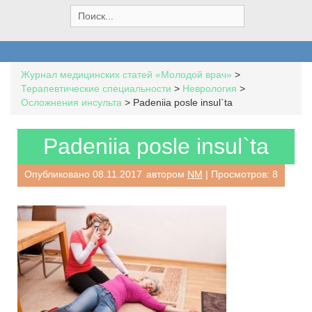
S
e
a
r
c
Журнал медицинских статей «Молодой врач»
>
h
Терапевтические специальности
>
Неврология
>
f
Осложнения инсульта
>
Padeniia posle insul`ta
o
r
:
Padeniia posle insul`ta
Опубликовано
08.11.2017
автором
NM
| Просмотров: 8