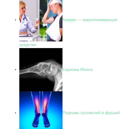
Каирин — жаропонижающее
средство
Саркома Юинга
Разрывы сухожилий и фасций