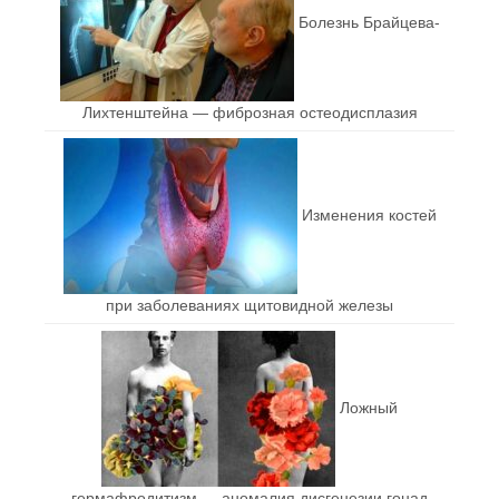
Болезнь Брайцева-
Лихтенштейна — фиброзная остеодисплазия
Изменения костей
при заболеваниях щитовидной железы
Ложный
гермафродитизм — аномалия дисгенезии гонад