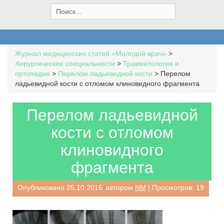
S
e
a
r
c
Журнал медицинских статей «Молодой врач»
>
h
Хирургические специальности
>
Травматология и
f
ортопедия
>
Перелом ладьевидной кости
>
Перелом
o
ладьевидной кости с отломом клиновидного фрагмента
r
:
Перелом ладьевидной
кости с отломом
клиновидного
фрагмента
Опубликовано
25.10.2016
автором
NM
| Просмотров: 19