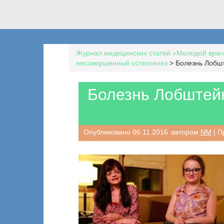
Журнал медицинских статей «Молодой врач
несовершенный остеогенез
>
Болезнь Лобш
Болезнь Лобштей
Опубликовано
06.11.2016
автором
NM
| П