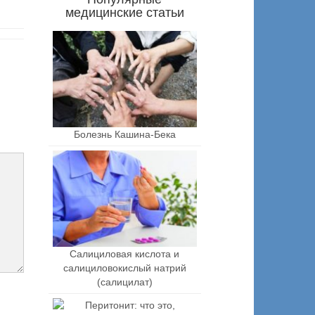
медицинские статьи
Болезнь Кашина-Бека
Салициловая кислота и
салициловокислый натрий
(салицилат)