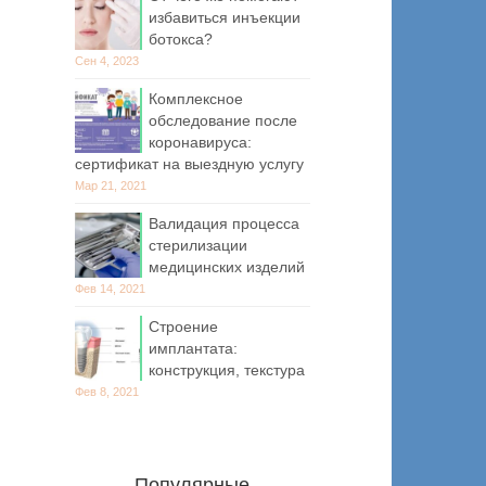
избавиться инъекции
ботокса?
Сен 4, 2023
Комплексное
обследование после
коронавируса:
сертификат на выездную услугу
Мар 21, 2021
Валидация процесса
стерилизации
медицинских изделий
Фев 14, 2021
Строение
имплантата:
конструкция, текстура
Фев 8, 2021
Популярные