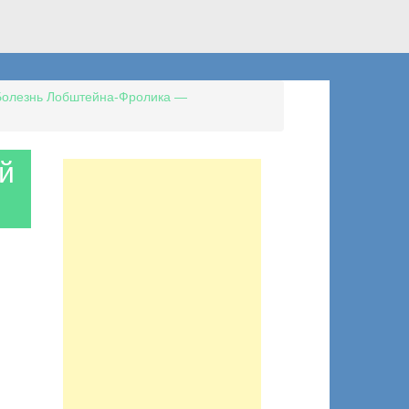
Болезнь Лобштейна-Фролика —
й