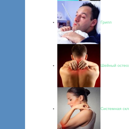
Грипп
Шейный остеох
Системная скл