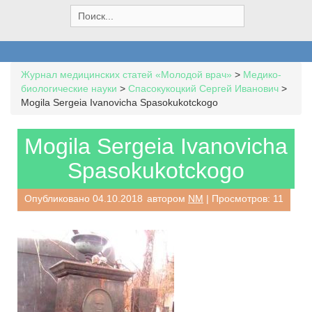
S
e
a
r
c
Журнал медицинских статей «Молодой врач»
>
Медико-
h
биологические науки
>
Спасокукоцкий Сергей Иванович
>
f
Mogila Sergeia Ivanovicha Spasokukotckogo
o
r
:
Mogila Sergeia Ivanovicha
Spasokukotckogo
Опубликовано
04.10.2018
автором
NM
| Просмотров: 11