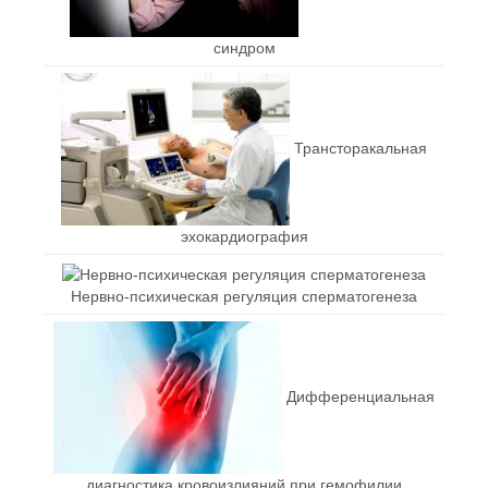
синдром
Трансторакальная
эхокардиография
Нервно-психическая регуляция сперматогенеза
Дифференциальная
диагностика кровоизлияний при гемофилии