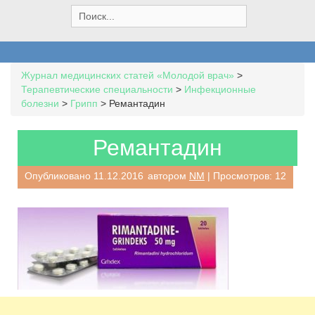
S
e
a
r
c
Журнал медицинских статей «Молодой врач»
>
h
Терапевтические специальности
>
Инфекционные
f
болезни
>
Грипп
>
Ремантадин
o
r
:
Ремантадин
Опубликовано
11.12.2016
автором
NM
| Просмотров: 12